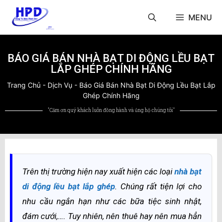
MENU
BÁO GIÁ BÁN NHÀ BẠT DI ĐỘNG LỀU BẠT
LẮP GHÉP CHÍNH HÃNG
Trang Chủ
-
Dịch Vụ
-
Báo Giá Bán Nhà Bạt Di Động Lều Bạt Lắp
Ghép Chính Hãng
"Cảm ơn quý khách luôn đồng hành và ủng hộ chúng tôi"
Trên thị trường hiện nay xuất hiện các loại
nhà bạt
di động lều bạt lắp ghép
. Chúng rất tiện lợi cho
nhu cầu ngắn hạn như các bữa tiệc sinh nhật,
đám cưới,…. Tuy nhiên, nên thuê hay nên mua hẳn