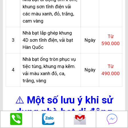
khung sơn tĩnh điện vải
các màu xanh, đỏ, trắng,
cam vàng
Nhà bạt lắp ghép khung
Từ
3
4D sơn tĩnh điện, vải bạt
Ngày
590.000
Hàn Quốc
Nhà bạt ống tròn phục vụ
tiệc tùng, khung mạ kẽm.
Từ
4
Ngày
vải màu xanh đỏ, ca,
490.000
trắng, vàng
⚠️
Một số lưu ý khi sử
dụng nhà bạt di động
Để đảm bảo chất lượng cũng như độ bền của nhà bạt