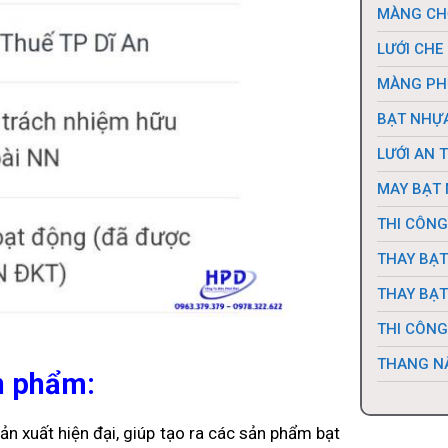
MÀNG CH
LƯỚI CHE
MÀNG PH
BẠT NHỰA
LƯỚI AN 
MAY BẠT 
THI CÔNG
THAY BẠT
THAY BẠT
THI CÔNG
THANG N
n phẩm:
n xuất hiện đại, giúp tạo ra các sản phẩm bạt