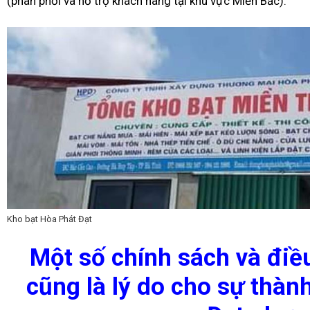
(phân phối và hỗ trợ khách hàng tại khu vực Miền Bắc).
Kho bạt Hòa Phát Đạt
Một số chính sách và điề
cũng là lý do cho sự thà