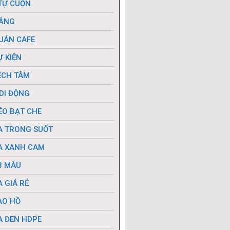
TỰ CUỐN
NẮNG
UÁN CAFE
Ự KIỆN
ỆCH TÂM
DI ĐỘNG
ÉO BẠT CHE
A TRONG SUỐT
A XANH CAM
3 MÀU
 GIÁ RẺ
AO HỒ
A ĐEN HDPE