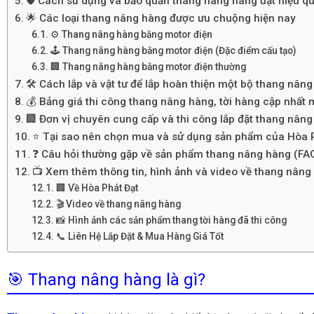
🛡️ Cách sử dụng và bảo quản thang nâng hàng đạt hiệu qu
🌟 Các loại thang nâng hàng được ưu chuộng hiện nay
⚙️ Thang nâng hàng bằng motor điện
🕹️ Thang nâng hàng bằng motor điện (Đặc điểm cấu tạo)
🏢 Thang nâng hàng bằng motor điện thường
🛠️ Cách lắp và vật tư để lắp hoàn thiện một bộ thang nân
💰 Bảng giá thi công thang nâng hàng, tời hàng cập nhất 
🏢 Đơn vị chuyên cung cấp và thi công lắp đặt thang nâng 
⭐ Tại sao nên chọn mua và sử dụng sản phẩm của Hòa 
❓ Câu hỏi thường gặp về sản phẩm thang nâng hàng (FA
📺 Xem thêm thông tin, hình ảnh và video về thang nâng
🏢 Về Hòa Phát Đạt
🎬 Video về thang nâng hàng
📸 Hình ảnh các sản phẩm thang tời hàng đã thi công
📞 Liên Hệ Lắp Đặt & Mua Hàng Giá Tốt
🎯 Thang nâng hàng là gì?