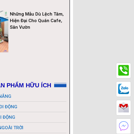
Những Mẫu Dù Lệch Tâm,
Hiện Đại Cho Quán Cafe,
Sân Vườn
N PHẨM HỮU ÍCH
 NẮNG
 DI ĐỘNG
DI ĐỘNG
NGOÀI TRỜI