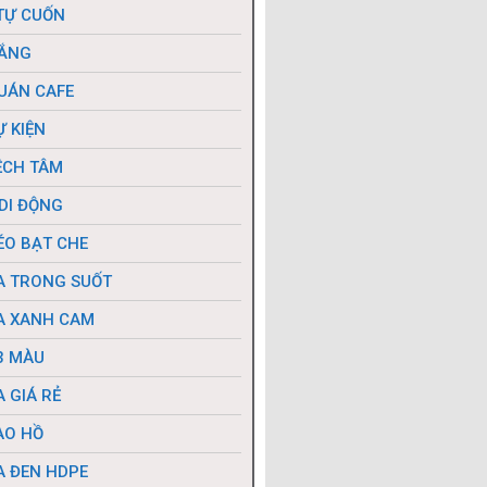
TỰ CUỐN
NẮNG
UÁN CAFE
Ự KIỆN
ỆCH TÂM
DI ĐỘNG
ÉO BẠT CHE
A TRONG SUỐT
A XANH CAM
3 MÀU
 GIÁ RẺ
AO HỒ
A ĐEN HDPE