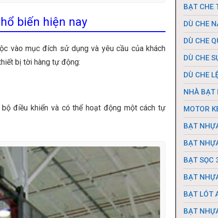
BẠT CHE 
phổ biến hiện nay
DÙ CHE 
DÙ CHE Q
huộc vào mục đích sử dụng và yêu cầu của khách
DÙ CHE S
hiết bị tời hàng tự động:
DÙ CHE L
NHÀ BẠT 
 bộ điều khiển và có thể hoạt động một cách tự
MOTOR K
BẠT NHỰ
BẠT NHỰ
BẠT SỌC 
BẠT NHỰA
BẠT LÓT 
BẠT NHỰ