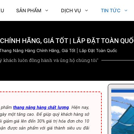
ỆU
SẢN PHẨM
DỊCH VỤ
TIN TỨC
HÍNH HÃNG, GIÁ TỐT | LẮP ĐẶT TOÀN QUỐ
Thang Nâng Hàng Chính Hãng, Giá Tốt | Lắp Đặt Toàn Quốc
ý khách luôn đồng hành và ủng hộ chúng tôi"
ản phẩm
thang nâng hàng chất lượng
. Hiện nay,
gày một tăng cao. Để giúp quý khách hàng sở
 giảm giá lên đến 30% giá trị hóa đơn cho 10
ận được sản phẩm với giá thành siêu ưu đãi