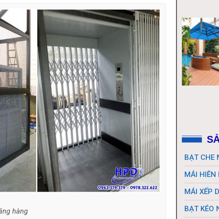
SẢ
BẠT CHE
MÁI HIÊN
MÁI XẾP 
BẠT KÉO 
nâng hàng