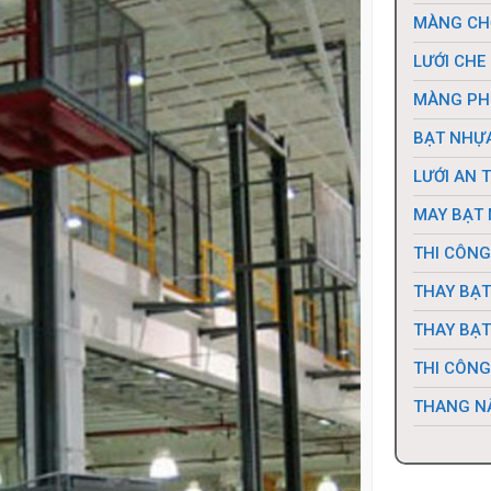
MÀNG CH
LƯỚI CHE
MÀNG PH
BẠT NHỰA
LƯỚI AN 
MAY BẠT 
THI CÔNG
THAY BẠT
THAY BẠT
THI CÔNG
THANG N