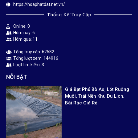
ĐIỀU KHOẢN CHÍNH SÁCH
Chính Sách Mua Hàng
Chính Sách Bảo Mật
Chính Sách Bảo Hành
Chính Sách Thanh Toán
Chính Sách Vận Chuyển
Chính Sách Hỗ Trợ
https://hoaphatdat.net.vn/
Thống Kê Truy Cập
Online: 0
Hôm nay: 6
Hôm qua: 11
Tổng truy cập: 62582
Tổng lượt xem: 144916