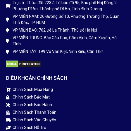
sử dụng cao và phù hợp với từng nhu câu sử dụng.
HÒA PHÁT ĐẠT GROUP
CÔNG TY TNHH XD - TM HÒA PHÁT ĐẠT
MST : 3702586609
Hotline: 0963.379.379
Hotline: 0978.322.622
hoaphatdatgroup79@gmail.com
Trụ sở : Thửa đất 2232, Tờ bản đố 95, Khu phố Nhị Đồng 2,
Phường Dĩ An, Thành phố Dĩ An, Tỉnh Bình Dương
VP MIỀN NAM: 26 Đường Số 10, Phường Trường Thọ, Quận
Thủ Đức, TP. HCM
VP MIỀN BẮC: 762 Đê La Thành, Thủ Đô Hà Nội
VP MIỀN TRUNG: Bắc Cầu Cao, Cẩm Vịnh, Cẩm Xuyên, Hà
Tĩnh
VP MIỀN TÂY: 199 Võ Văn Kiệt, Ninh Kiều, Cần Thơ