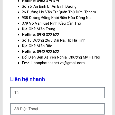
Hotline:
0963.379.379
Số 95, An Bình Dĩ An Bình Dương
26 Đường Hồ Văn Tư Quận Thủ Đức, Tphcm
938 Đường Đồng Khởi Biên Hòa Đồng Nai
379 Võ Văn Kiệt Ninh Kiều Cần Thơ
Địa Chỉ:
Miền Trung
Hotline:
0978.322.622
Số 10 Đường 26/3 Đại Nài, Tp Hà Tĩnh
Địa Chỉ:
Miền Bắc
Hotline:
0942.922.622
Đối Diện Bến Xe Yên Nghĩa, Chương Mỹ Hà Nội
Email:
hoaphatdat.net.vn@gmail.com
Liên hệ nhanh