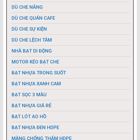
MÁI XẾP DI ĐỘNG
BẠT KÉO NGOÀI TRỜI
BẠT CHE TỰ CUỐN
DÙ CHE NẮNG
DÙ CHE QUÁN CAFE
DÙ CHE SỰ KIỆN
DÙ CHE LỆCH TÂM
NHÀ BẠT DI ĐỘNG
MOTOR KÉO BẠT CHE
BẠT NHỰA TRONG SUỐT
BẠT NHỰA XANH CAM
BẠT SỌC 3 MÀU
BẠT NHỰA GIÁ RẺ