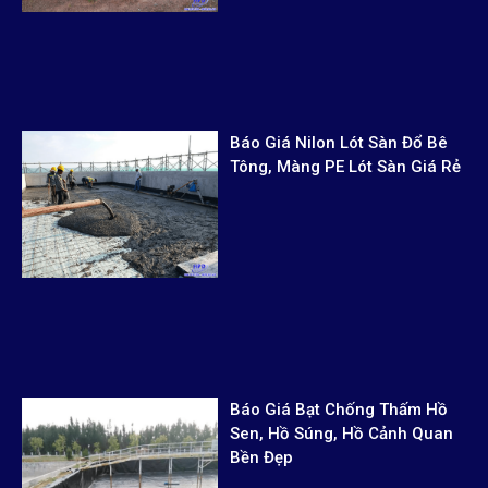
Lượt tìm kiếm: 3
NỖI BẬT
Giá Bạt Phủ Bờ Ao, Lót Ruộng
Muối, Trải Nền Khu Du Lịch,
Bãi Rác Giá Rẻ
Báo Giá Nilon Lót Sàn Đổ Bê
Tông, Màng PE Lót Sàn Giá Rẻ