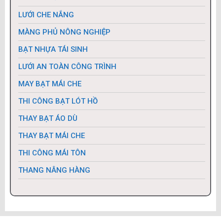
BẠT LÓT AO HỒ
BẠT NHỰA ĐEN HDPE
MÀNG CHỐNG THẤM HDPE
LƯỚI CHE NẮNG
MÀNG PHỦ NÔNG NGHIỆP
BẠT NHỰA TÁI SINH
LƯỚI AN TOÀN CÔNG TRÌNH
MAY BẠT MÁI CHE
THI CÔNG BẠT LÓT HỒ
THAY BẠT ÁO DÙ
THAY BẠT MÁI CHE
THI CÔNG MÁI TÔN
THANG NÂNG HÀNG