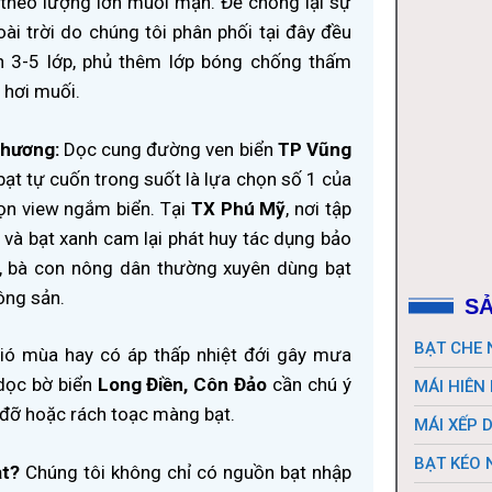
theo lượng lớn muối mặn. Để chống lại sự
i trời do chúng tôi phân phối tại đây đều
n 3-5 lớp, phủ thêm lớp bóng chống thấm
 hơi muối.
phương:
Dọc cung đường ven biển
TP Vũng
bạt tự cuốn trong suốt là lựa chọn số 1 của
rọn view ngắm biển. Tại
TX Phú Mỹ
, nơi tập
và bạt xanh cam lại phát huy tác dụng bảo
, bà con nông dân thường xuyên dùng bạt
ông sản.
SẢ
ó mùa hay có áp thấp nhiệt đới gây mưa
BẠT CHE
 dọc bờ biển
Long Điền, Côn Đảo
cần chú ý
MÁI HIÊN
y đỡ hoặc rách toạc màng bạt.
MÁI XẾP 
BẠT KÉO 
ạt?
Chúng tôi không chỉ có nguồn bạt nhập