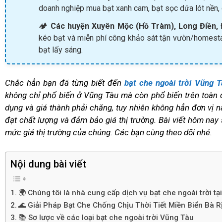
doanh nghiệp mua bạt xanh cam, bạt sọc dứa lót nền,
🏕️
Các huyện Xuyên Mộc (Hồ Tràm), Long Điền, 
kéo bạt và miễn phí công khảo sát tận vườn/homestay
bạt lấy sáng.
Chắc hẳn bạn đã từng biết đến
bạt che ngoài trời Vũng T
không chỉ phổ biến ở Vũng Tàu mà còn phổ biến trên toàn 
dụng và giá thành phải chăng, tuy nhiên không hẳn đơn vị
đạt chất lượng và đảm bảo giá thị trường. Bài viết hôm nay
mức giá thị trường của chúng. Các bạn cùng theo dõi nhé.
Nội dung bài viết
🌍 Chúng tôi là nhà cung cấp dịch vụ bạt che ngoài trời tạ
🌊 Giải Pháp Bạt Che Chống Chịu Thời Tiết Miền Biển Bà 
📚 Sơ lược về các loại bạt che ngoài trời Vũng Tàu