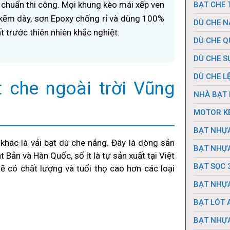
 chuẩn thi công. Mọi khung kèo mái xếp ven
BẠT CHE 
kẽm dày, sơn Epoxy chống rỉ và dùng 100%
DÙ CHE 
t trước thiên nhiên khắc nghiệt.
DÙ CHE Q
DÙ CHE S
DÙ CHE L
t che ngoài trời Vũng
NHÀ BẠT 
MOTOR K
BẠT NHỰ
 khác là vải bạt dù che nắng. Đây là dòng sản
BẠT NHỰ
Bản và Hàn Quốc, số ít là tự sản xuất tại Việt
 có chất lượng và tuổi thọ cao hơn các loại
BẠT SỌC 
BẠT NHỰA
BẠT LÓT 
BẠT NHỰ