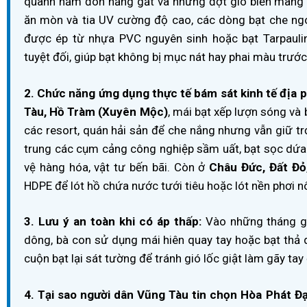
quanh năm đón nắng gắt và những đợt gió biển mang 
ăn mòn và tia UV cường độ cao, các dòng bạt che ngoà
được ép từ nhựa PVC nguyên sinh hoặc bạt Tarpauli
tuyệt đối, giúp bạt không bị mục nát hay phai màu trước
2. Chức năng ứng dụng thực tế bám sát kinh tế địa 
Tàu, Hồ Tràm (Xuyên Mộc)
, mái bạt xếp lượn sóng và 
các resort, quán hải sản để che nắng nhưng vẫn giữ t
trung các cụm cảng công nghiệp sầm uất, bạt sọc dứa 
vệ hàng hóa, vật tư bến bãi. Còn ở
Châu Đức, Đất Đỏ
HDPE để lót hồ chứa nước tưới tiêu hoặc lót nền phơi n
3. Lưu ý an toàn khi có áp thấp:
Vào những tháng gi
dông, bà con sử dụng mái hiên quay tay hoặc bạt thả
cuộn bạt lại sát tường để tránh gió lốc giật làm gãy ta
4. Tại sao người dân Vũng Tàu tin chọn Hòa Phát Đ