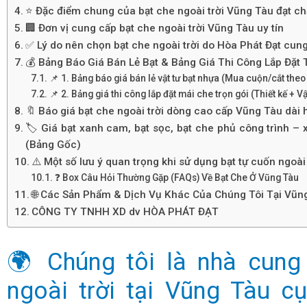
⭐ Đặc điểm chung của bạt che ngoài trời Vũng Tàu đạt ch
🏢 Đơn vị cung cấp bạt che ngoài trời Vũng Tàu uy tín
✅ Lý do nên chọn bạt che ngoài trời do Hòa Phát Đạt cun
💰 Bảng Báo Giá Bán Lẻ Bạt & Bảng Giá Thi Công Lắp Đặt 
📌 1. Bảng báo giá bán lẻ vật tư bạt nhựa (Mua cuộn/cắt theo
📌 2. Bảng giá thi công lắp đặt mái che trọn gói (Thiết kế + V
🔖 Báo giá bạt che ngoài trời dòng cao cấp Vũng Tàu dài
🏷️ Giá bạt xanh cam, bạt sọc, bạt che phủ công trình –
(Bảng Gốc)
⚠️ Một số lưu ý quan trọng khi sử dụng bạt tự cuốn ngoài 
❓ Box Câu Hỏi Thường Gặp (FAQs) Về Bạt Che Ở Vũng Tàu
🌐 Các Sản Phẩm & Dịch Vụ Khác Của Chúng Tôi Tại Vũn
CÔNG TY TNHH XD dv HÒA PHÁT ĐẠT
🌍 Chúng tôi là nhà cung
ngoài trời tại Vũng Tàu c