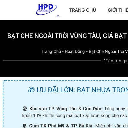
TRANG CHỦ
GIỚI THI
BẠT CHE NGOÀI TRỜI VŨNG TÀU, GIÁ BẠT
Trang Chủ
-
Hoạt Động
-
Bạt Che Ngoài Trời V
"Cảm ơn qu
🎁 ƯU ĐÃI LỚN: BẠT NHỰA TRO
🏖️
Khu vực TP Vũng Tàu & Côn Đảo:
Tặng ngay gó
khấu 10% khi thi công mái bạt xếp lượn sóng cho các 
🚢
Cụm TX Phú Mỹ & TP Bà Rịa:
Miễn phí vận ch