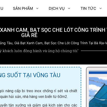
ỆU
SẢN PHẨM
DỊCH VỤ
TIN TỨC
 XANH CAM, BẠT SỌC CHE LÓT CÔNG TRÌNH 
GIÁ RẺ
ũng Tàu, Giá Bạt Xanh Cam, Bạt Sọc Che Lót Công Trình Tại Bà Rịa-
ý khách luôn đồng hành và ủng hộ chúng tôi"
NG SUỐT TẠI VŨNG TÀU
i nâng cấp bi treo inox chống rỉ sét và chiết
quán hải sản, nhà hàng ven biển từ 60m2.
uyển tận xưởng và giảm giá kịch sàn cho các