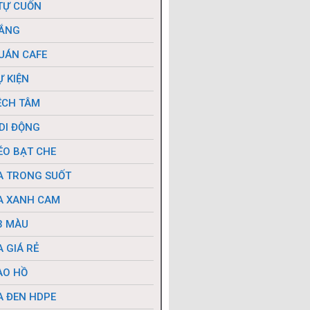
TỰ CUỐN
NẮNG
UÁN CAFE
Ự KIỆN
ỆCH TÂM
DI ĐỘNG
ÉO BẠT CHE
A TRONG SUỐT
A XANH CAM
3 MÀU
 GIÁ RẺ
AO HỒ
A ĐEN HDPE