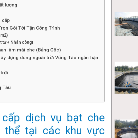
ất lượng
g cấp
Trọn Gói Tới Tận Công Trình
 m2)
ật tư + Nhân công)
 hạn làm mái che (Bảng Gốc)
 xây dựng dùng ngoài trời Vũng Tàu ngắn hạn
trời
g Tàu
 cấp dịch vụ bạt che
ụ thể tại các khu vực