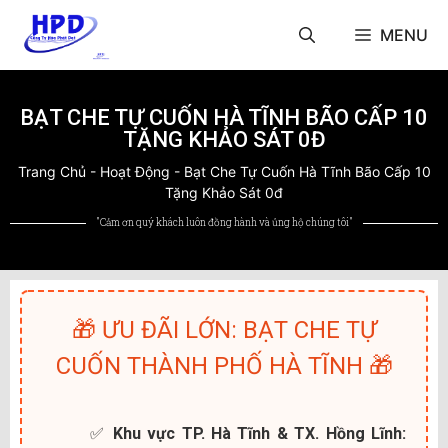
MENU
BẠT CHE TỰ CUỐN HÀ TĨNH BÃO CẤP 10
TẶNG KHẢO SÁT 0Đ
Trang Chủ
-
Hoạt Động
-
Bạt Che Tự Cuốn Hà Tĩnh Bão Cấp 10
Tặng Khảo Sát 0đ
"Cảm ơn quý khách luôn đồng hành và ủng hộ chúng tôi"
🎁 ƯU ĐÃI LỚN: BẠT CHE TỰ
CUỐN THÀNH PHỐ HÀ TĨNH 🎁
✅
Khu vực TP. Hà Tĩnh & TX. Hồng Lĩnh: