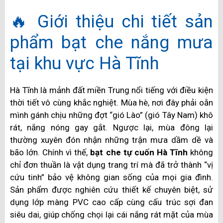
🔥 Giới thiệu chi tiết sản
phẩm bạt che nắng mưa
tại khu vực Hà Tĩnh
Hà Tĩnh là mảnh đất miền Trung nổi tiếng với điều kiện
thời tiết vô cùng khắc nghiệt. Mùa hè, nơi đây phải oằn
mình gánh chịu những đợt “gió Lào” (gió Tây Nam) khô
rát, nắng nóng gay gắt. Ngược lại, mùa đông lại
thường xuyên đón nhận những trận mưa dầm dề và
bão lớn. Chính vì thế,
bạt che tự cuốn Hà Tĩnh
không
chỉ đơn thuần là vật dụng trang trí mà đã trở thành “vị
cứu tinh” bảo vệ không gian sống của mọi gia đình.
Sản phẩm được nghiên cứu thiết kế chuyên biệt, sử
dụng lớp màng PVC cao cấp cùng cấu trúc sợi đan
siêu dai, giúp chống chọi lại cái nắng rát mặt của mùa