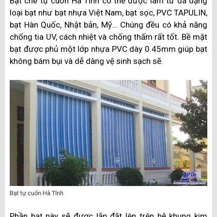
Bạt che tự cuốn Hà Tĩnh có thể được làm từ đa dạng
loại bạt như bạt nhựa Việt Nam, bạt sọc, PVC TAPULIN,
bạt Hàn Quốc, Nhật bản, Mỹ… Chúng đều có khả năng
chống tia UV, cách nhiệt và chống thấm rất tốt. Bề mặt
bạt được phủ một lớp nhựa PVC dày 0.45mm giúp bạt
không bám bụi và dễ dàng vệ sinh sạch sẽ.
Bạt tự cuốn Hà Tĩnh
Phần bạt này sẽ được lắp đặt lên trên hệ khung kim