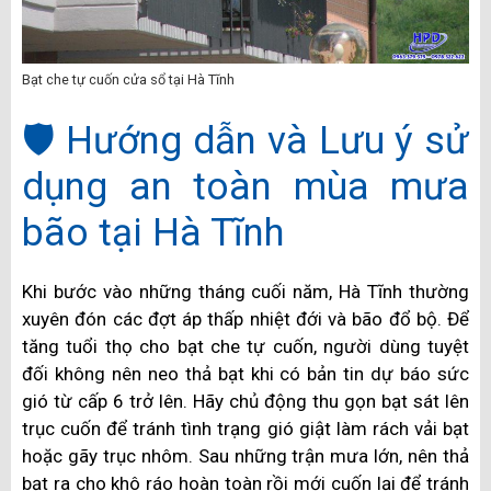
Bạt che tự cuốn cửa sổ tại Hà Tĩnh
🛡️ Hướng dẫn và Lưu ý sử
dụng an toàn mùa mưa
bão tại Hà Tĩnh
Khi bước vào những tháng cuối năm, Hà Tĩnh thường
xuyên đón các đợt áp thấp nhiệt đới và bão đổ bộ. Để
tăng tuổi thọ cho bạt che tự cuốn, người dùng tuyệt
đối không nên neo thả bạt khi có bản tin dự báo sức
gió từ cấp 6 trở lên. Hãy chủ động thu gọn bạt sát lên
trục cuốn để tránh tình trạng gió giật làm rách vải bạt
hoặc gãy trục nhôm. Sau những trận mưa lớn, nên thả
bạt ra cho khô ráo hoàn toàn rồi mới cuốn lại để tránh