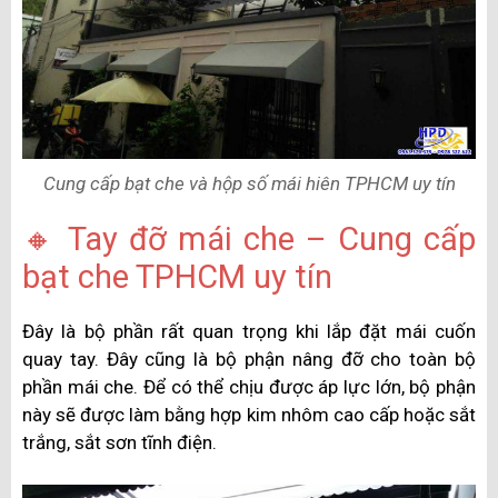
Cung cấp bạt che và hộp số mái hiên TPHCM uy tín
🔸 Tay đỡ mái che – Cung cấp
bạt che TPHCM uy tín
Đây là bộ phần rất quan trọng khi lắp đặt mái cuốn
quay tay. Đây cũng là bộ phận nâng đỡ cho toàn bộ
phần mái che. Để có thể chịu được áp lực lớn, bộ phận
này sẽ được làm bằng hợp kim nhôm cao cấp hoặc sắt
trắng, sắt sơn tĩnh điện.