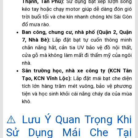
Thạnh, Tân Phú):
Sử dụng bạt xếp lượn sóng
kéo tay hoặc chạy motor giúp dễ dàng đón gió
trời buổi tối và che kín nhanh chóng khi Sài Gòn
đổ mưa rào.
Ban công, chung cư, nhà phố (Quận 2, Quận
7, Nhà Bè):
Lắp đặt bạt tự cuốn thông minh
chắn nắng hắt, cản tia UV bảo vệ đồ nội thất,
cửa gỗ mà không làm mất đi thẩm mỹ của ngôi
nhà.
Sân trường học, nhà xe công ty (KCN Tân
Tạo, KCN Vĩnh Lộc):
Lắp đặt mái bạt che diện
tích lớn hàng trăm mét vuông, bảo vệ phương
tiện và học sinh khỏi cái nắng cháy da của mùa
khô.
⚠️ Lưu Ý Quan Trọng Khi
Sử Dụng Mái Che Tại