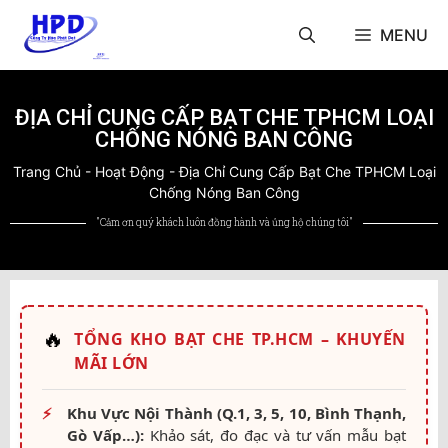
MENU
ĐỊA CHỈ CUNG CẤP BẠT CHE TPHCM LOẠI
CHỐNG NÓNG BAN CÔNG
Trang Chủ
-
Hoạt Động
-
Địa Chỉ Cung Cấp Bạt Che TPHCM Loại
Chống Nóng Ban Công
"Cảm ơn quý khách luôn đồng hành và ủng hộ chúng tôi"
🔥
TỔNG KHO BẠT CHE TP.HCM – KHUYẾN
MÃI LỚN
⚡
Khu Vực Nội Thành (Q.1, 3, 5, 10, Bình Thạnh,
Gò Vấp…):
Khảo sát, đo đạc và tư vấn mẫu bạt