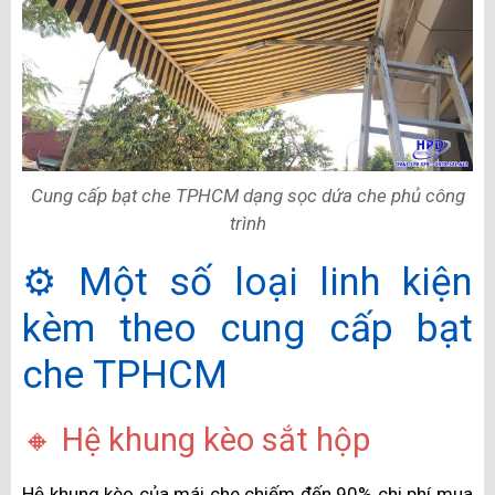
Cung cấp bạt che TPHCM dạng sọc dứa che phủ công
trình
⚙️ Một số loại linh kiện
kèm theo cung cấp bạt
che TPHCM
🔸 Hệ khung kèo sắt hộp
Hệ khung kèo của mái che chiếm đến 90% chi phí mua