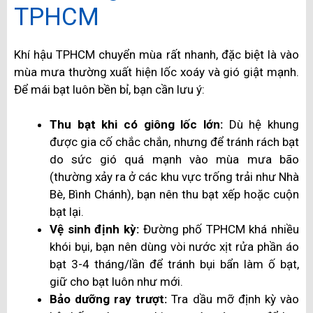
TPHCM
Khí hậu TPHCM chuyển mùa rất nhanh, đặc biệt là vào
mùa mưa thường xuất hiện lốc xoáy và gió giật mạnh.
Để mái bạt luôn bền bỉ, bạn cần lưu ý:
Thu bạt khi có giông lốc lớn:
Dù hệ khung
được gia cố chắc chắn, nhưng để tránh rách bạt
do sức gió quá mạnh vào mùa mưa bão
(thường xảy ra ở các khu vực trống trải như Nhà
Bè, Bình Chánh), bạn nên thu bạt xếp hoặc cuộn
bạt lại.
Vệ sinh định kỳ:
Đường phố TPHCM khá nhiều
khói bụi, bạn nên dùng vòi nước xịt rửa phần áo
bạt 3-4 tháng/lần để tránh bụi bẩn làm ố bạt,
giữ cho bạt luôn như mới.
Bảo dưỡng ray trượt:
Tra dầu mỡ định kỳ vào