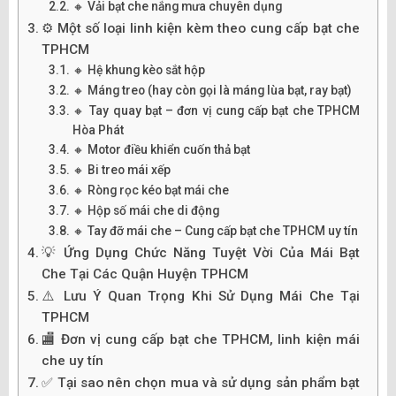
🔸 Vải bạt che nắng mưa chuyên dụng
⚙️ Một số loại linh kiện kèm theo cung cấp bạt che
TPHCM
🔸 Hệ khung kèo sắt hộp
🔸 Máng treo (hay còn gọi là máng lùa bạt, ray bạt)
🔸 Tay quay bạt – đơn vị cung cấp bạt che TPHCM
Hòa Phát
🔸 Motor điều khiển cuốn thả bạt
🔸 Bi treo mái xếp
🔸 Ròng rọc kéo bạt mái che
🔸 Hộp số mái che di động
🔸 Tay đỡ mái che – Cung cấp bạt che TPHCM uy tín
💡 Ứng Dụng Chức Năng Tuyệt Vời Của Mái Bạt
Che Tại Các Quận Huyện TPHCM
⚠️ Lưu Ý Quan Trọng Khi Sử Dụng Mái Che Tại
TPHCM
🏬 Đơn vị cung cấp bạt che TPHCM, linh kiện mái
che uy tín
✅ Tại sao nên chọn mua và sử dụng sản phẩm bạt