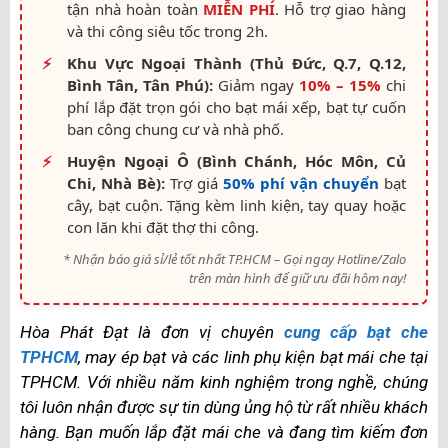
tận nhà hoàn toàn
MIỄN PHÍ
. Hỗ trợ giao hàng
và thi công siêu tốc trong 2h.
⚡
Khu Vực Ngoại Thành (Thủ Đức, Q.7, Q.12,
Bình Tân, Tân Phú):
Giảm ngay
10% – 15%
chi
phí lắp đặt trọn gói cho bạt mái xếp, bạt tự cuốn
ban công chung cư và nhà phố.
⚡
Huyện Ngoại Ô (Bình Chánh, Hóc Môn, Củ
Chi, Nhà Bè):
Trợ giá
50% phí vận chuyển
bạt
cây, bạt cuộn. Tặng kèm linh kiện, tay quay hoặc
con lăn khi đặt thợ thi công.
* Nhận báo giá sỉ/lẻ tốt nhất TP.HCM – Gọi ngay Hotline/Zalo
trên màn hình để giữ ưu đãi hôm nay!
Hòa Phát Đạt là đơn vị chuyên
cung cấp bạt che
TPHCM
, may ép bạt và các linh phụ kiện bạt mái che tại
TPHCM. Với nhiều năm kinh nghiệm trong nghề, chúng
tôi luôn nhận được sự tin dùng ủng hộ từ rất nhiều khách
hàng. Bạn muốn lắp đặt mái che và đang tìm kiếm đơn