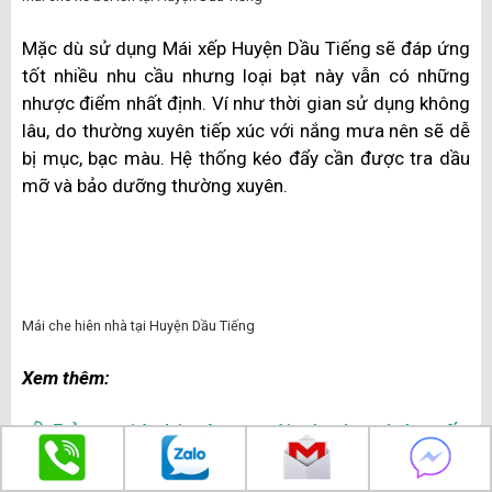
Tuy nhiên, chất liệu này không cách âm và cách nhiệt
tốt như nhựa hay kính. Vào ngày mưa, tiếng mưa
không thể giảm được, thậm chí có cơn bão còn có khả
năng làm tốc mái. Ngày nắng nóng, dưới tác động của
nắng, mái tôn cũng không thể giảm nhiệt.
Mái xếp Huyện Dầu Tiếng bằng tôn
🏕️ Mái che vải bạt