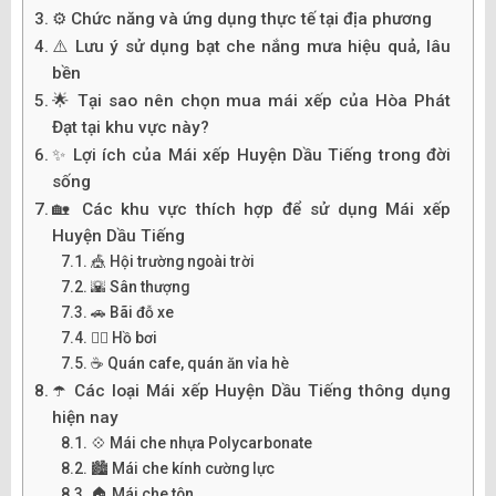
⚙️ Chức năng và ứng dụng thực tế tại địa phương
⚠️ Lưu ý sử dụng bạt che nắng mưa hiệu quả, lâu
bền
🌟 Tại sao nên chọn mua mái xếp của Hòa Phát
Đạt tại khu vực này?
✨ Lợi ích của Mái xếp Huyện Dầu Tiếng trong đời
sống
🏡 Các khu vực thích hợp để sử dụng Mái xếp
Huyện Dầu Tiếng
🎪 Hội trường ngoài trời
🌇 Sân thượng
🚗 Bãi đỗ xe
🏊‍♂️ Hồ bơi
☕ Quán cafe, quán ăn vỉa hè
☂️ Các loại Mái xếp Huyện Dầu Tiếng thông dụng
hiện nay
💠 Mái che nhựa Polycarbonate
🏙️ Mái che kính cường lực
🏠 Mái che tôn