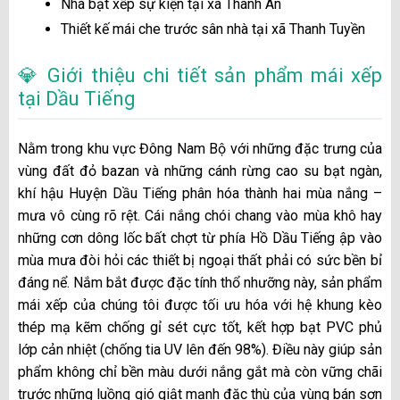
Nhà bạt xếp sự kiện tại xã Thanh An
Thiết kế mái che trước sân nhà tại xã Thanh Tuyền
💎 Giới thiệu chi tiết sản phẩm mái xếp
tại Dầu Tiếng
Nằm trong khu vực Đông Nam Bộ với những đặc trưng của
vùng đất đỏ bazan và những cánh rừng cao su bạt ngàn,
khí hậu Huyện Dầu Tiếng phân hóa thành hai mùa nắng –
mưa vô cùng rõ rệt. Cái nắng chói chang vào mùa khô hay
những cơn dông lốc bất chợt từ phía Hồ Dầu Tiếng ập vào
mùa mưa đòi hỏi các thiết bị ngoại thất phải có sức bền bỉ
đáng nể. Nắm bắt được đặc tính thổ nhưỡng này, sản phẩm
mái xếp của chúng tôi được tối ưu hóa với hệ khung kèo
thép mạ kẽm chống gỉ sét cực tốt, kết hợp bạt PVC phủ
lớp cản nhiệt (chống tia UV lên đến 98%). Điều này giúp sản
phẩm không chỉ bền màu dưới nắng gắt mà còn vững chãi
trước những luồng gió giật mạnh đặc thù của vùng bán sơn