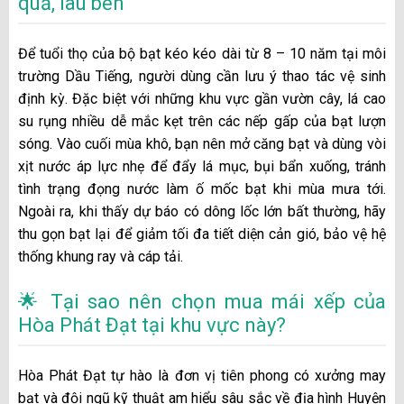
quả, lâu bền
Để tuổi thọ của bộ bạt kéo kéo dài từ 8 – 10 năm tại môi
trường Dầu Tiếng, người dùng cần lưu ý thao tác vệ sinh
định kỳ. Đặc biệt với những khu vực gần vườn cây, lá cao
su rụng nhiều dễ mắc kẹt trên các nếp gấp của bạt lượn
sóng. Vào cuối mùa khô, bạn nên mở căng bạt và dùng vòi
xịt nước áp lực nhẹ để đẩy lá mục, bụi bẩn xuống, tránh
tình trạng đọng nước làm ố mốc bạt khi mùa mưa tới.
Ngoài ra, khi thấy dự báo có dông lốc lớn bất thường, hãy
thu gọn bạt lại để giảm tối đa tiết diện cản gió, bảo vệ hệ
thống khung ray và cáp tải.
🌟 Tại sao nên chọn mua mái xếp của
Hòa Phát Đạt tại khu vực này?
Hòa Phát Đạt tự hào là đơn vị tiên phong có xưởng may
bạt và đội ngũ kỹ thuật am hiểu sâu sắc về địa hình Huyện