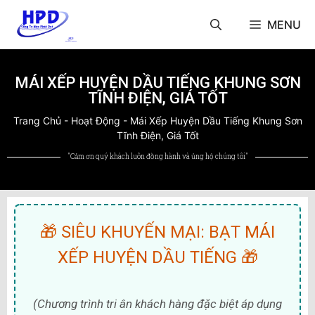
MENU
MÁI XẾP HUYỆN DẦU TIẾNG KHUNG SƠN
TĨNH ĐIỆN, GIÁ TỐT
Trang Chủ
-
Hoạt Động
-
Mái Xếp Huyện Dầu Tiếng Khung Sơn
Tĩnh Điện, Giá Tốt
"Cảm ơn quý khách luôn đồng hành và ủng hộ chúng tôi"
🎁 SIÊU KHUYẾN MẠI: BẠT MÁI
XẾP HUYỆN DẦU TIẾNG 🎁
(Chương trình tri ân khách hàng đặc biệt áp dụng