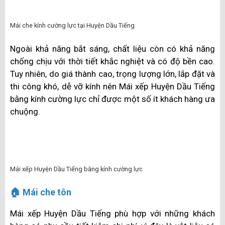
Mái che Polycarbonate tại Huyện Dầu Tiếng
🏙️ Mái che kính cường lực
Một trong những ưu điểm nổi bật nhất của mái che
kính cường lực là khả năng hấp thụ ánh sáng gần như
tuyệt đối. Không gian của bạn sẽ được bao phủ bởi ánh
sáng tự nhiên những vẫn tránh được khúc xạ. Ngôi nhà,
biệt thự của bạn sẽ sang trọng hơn nếu sử dụng mái