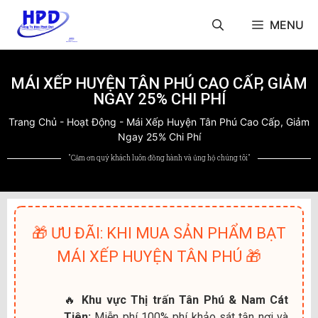
MENU
MÁI XẾP HUYỆN TÂN PHÚ CAO CẤP, GIẢM
NGAY 25% CHI PHÍ
Trang Chủ
-
Hoạt Động
-
Mái Xếp Huyện Tân Phú Cao Cấp, Giảm
Ngay 25% Chi Phí
"Cảm ơn quý khách luôn đồng hành và ủng hộ chúng tôi"
🎁 ƯU ĐÃI: KHI MUA SẢN PHẨM BẠT
MÁI XẾP HUYỆN TÂN PHÚ 🎁
🔥
Khu vực Thị trấn Tân Phú & Nam Cát
Tiên:
Miễn phí 100% phí khảo sát tận nơi và