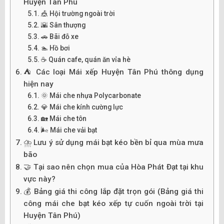
Huyện Tân Phú
🎪 Hội trường ngoài trời
🌇 Sân thượng
🚗 Bãi đỗ xe
🏊 Hồ bơi
☕ Quán cafe, quán ăn vỉa hè
⛺ Các loại Mái xếp Huyện Tân Phú thông dụng
hiện nay
🌞 Mái che nhựa Polycarbonate
💎 Mái che kính cường lực
🏡 Mái che tôn
🌬️ Mái che vải bạt
⛈️ Lưu ý sử dụng mái bạt kéo bền bỉ qua mùa mưa
bão
🤝 Tại sao nên chọn mua của Hòa Phát Đạt tại khu
vực này?
💰 Bảng giá thi công lắp đặt trọn gói (Bảng giá thi
công mái che bạt kéo xếp tự cuốn ngoài trời tại
Huyện Tân Phú)