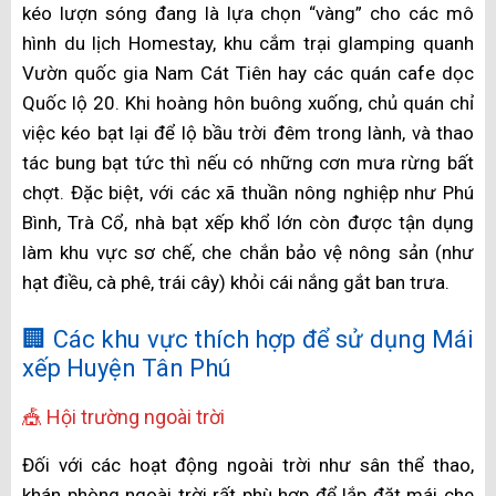
kéo lượn sóng đang là lựa chọn “vàng” cho các mô
hình du lịch Homestay, khu cắm trại glamping quanh
Vườn quốc gia Nam Cát Tiên hay các quán cafe dọc
Quốc lộ 20. Khi hoàng hôn buông xuống, chủ quán chỉ
việc kéo bạt lại để lộ bầu trời đêm trong lành, và thao
tác bung bạt tức thì nếu có những cơn mưa rừng bất
chợt. Đặc biệt, với các xã thuần nông nghiệp như Phú
Bình, Trà Cổ, nhà bạt xếp khổ lớn còn được tận dụng
làm khu vực sơ chế, che chắn bảo vệ nông sản (như
hạt điều, cà phê, trái cây) khỏi cái nắng gắt ban trưa.
🏢 Các khu vực thích hợp để sử dụng Mái
xếp Huyện Tân Phú
🎪 Hội trường ngoài trời
Đối với các hoạt động ngoài trời như sân thể thao,
khán phòng ngoài trời rất phù hợp để lắp đặt mái che