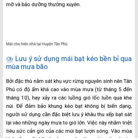
và thi công lắp đặt sẽ không tốn nhiều công sức. Mái
tôn có thể chịu được sự thay đổi của thời tiết.
Mái che tôn Huyện Tân Phú
Tuy nhiên, chất liệu này không cách âm và cách nhiệt
tốt như nhựa hay kính. Vào ngày mưa, tiếng mưa
không thể giảm được, thậm chí có cơn bão còn có khả
năng làm tốc mái. Ngày nắng nóng, dưới tác động của
nắng, mái tôn cũng không thể giảm nhiệt.
Mái xếp Huyện Tân Phú bằng tôn
🌬️ Mái che vải bạt