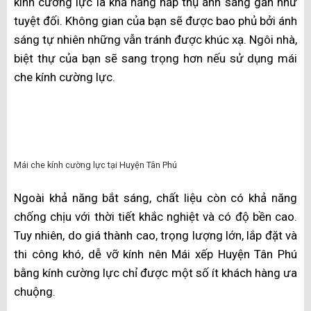
chí quan trọng dẫn đến quyết định lắp đặt mái che của
khách hàng. Ngoài ra, đối với nhựa đặc, thời hạn sử
dụng có thể kéo dài từ 20 đến 40 năm. Mái xếp Huyện
Tân Phú được làm bằng nhựa polycarbonate giúp bạn
không bị ồn khi trời mưa, khả năng chống chọi với sự
thay đổi thời tiết khá tốt.