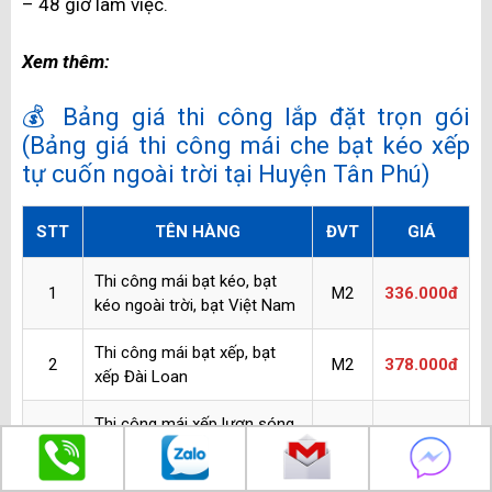
lượng nhẹ dễ gấp gọn nên rất thuận tiện khi vận
chuyển. Đồng thời thiết kế mái bạt khá đơn giản nên sẽ
không mất nhiều thời gian để sản xuất và lắp đặt
Mái xếp bạt kéo tại Huyện Tân Phú
Hiện nay, chất liệu vải bạt Mái xếp Huyện Tân Phú gia
nhập vào thị trường rất đa dạng về mẫu mã, từ màu
sắc đến kích thước, mang đến cho khách hàng nhiều
sự lựa chọn.