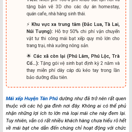
tặng bản vẽ 3D cho các dự án homestay,
quán cafe, nhà hàng sinh thái.
⚡
Khu vực xa trung tâm (Đắc Lua, Tà Lai,
Núi Tượng):
Hỗ trợ 50% chi phí vận chuyển
vật tư thi công mái bạt xếp quy mô lớn cho
trang trại, nhà xưởng nông sản.
🌟
Các xã còn lại (Phú Lâm, Phú Lộc, Trà
Cổ…):
Tặng gói vệ sinh bạt định kỳ 2 năm và
thay miễn phí dây cáp dù kéo tay trong lần
bảo dưỡng đầu tiên.
Mái xếp Huyện Tân Phú
dường như đã trở nên rất quen
thuộc với các hộ gia đình nơi đây. Không ai có thể phủ
nhận những lợi ích to lớn mà loại mái che này đem lại.
Tuy nhiên, vẫn có rất nhiều khách hàng chưa hiểu rõ hết
về mái bạt che dẫn đến chúng chỉ hoạt động với chức