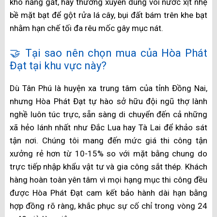
Tuy
Mái xếp Huyện Tân Phú
sử dụng vật liệu bạt vải vẫn
có một số nhược điểm nhất định. Chẳng hạn như thời
gian sử dụng không dài, vì đây là phần thường xuyên
phơi nắng và mưa nên sẽ dễ bị mục nát, phai màu hơn.
Khả năng cách nhiệt cũng không được tốt như các loại
vật liệu khác.
Mái bạt che Huyện Tân Phú
Bạt dù là chất liệu được nhiều khách hàng lựa chọn
làm Mái xếp Huyện Tân Phú. Nó thường được ứng
dụng làm mái che di động, mái có thể được đóng mở
tùy theo nhu cầu sử dụng. Sản phẩm này có trọng