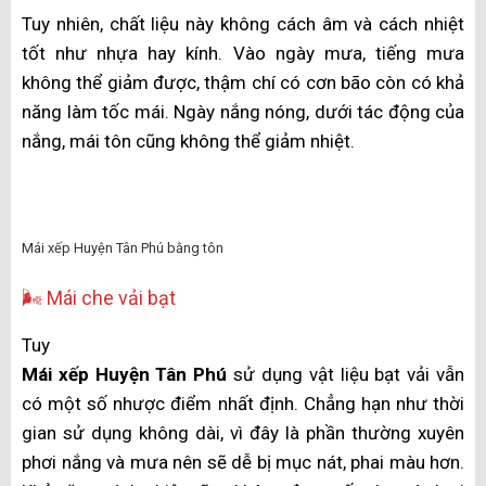
Mái che Polycarbonate tại Huyện Tân Phú
💎 Mái che kính cường lực
Một trong những ưu điểm nổi bật nhất của mái che
kính cường lực là khả năng hấp thụ ánh sáng gần như
tuyệt đối. Không gian của bạn sẽ được bao phủ bởi ánh