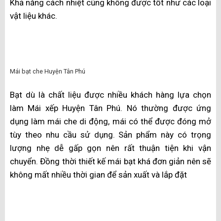
sáng tự nhiên những vẫn tránh được khúc xạ. Ngôi nhà,
biệt thự của bạn sẽ sang trọng hơn nếu sử dụng mái
che kính cường lực.
Mái che kính cường lực tại Huyện Tân Phú