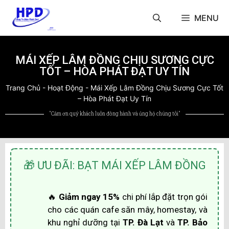
MENU
MÁI XẾP LÂM ĐỒNG CHỊU SƯƠNG CỰC
TỐT – HÒA PHÁT ĐẠT UY TÍN
Trang Chủ
-
Hoạt Động
-
Mái Xếp Lâm Đồng Chịu Sương Cực Tốt
– Hòa Phát Đạt Uy Tín
"Cảm ơn quý khách luôn đồng hành và ủng hộ chúng tôi"
🎁 ƯU ĐÃI: BẠT MÁI XẾP LÂM ĐỒNG
🔥
Giảm ngay 15%
chi phí lắp đặt trọn gói
cho các quán cafe săn mây, homestay, và
khu nghỉ dưỡng tại
TP. Đà Lạt
và
TP. Bảo