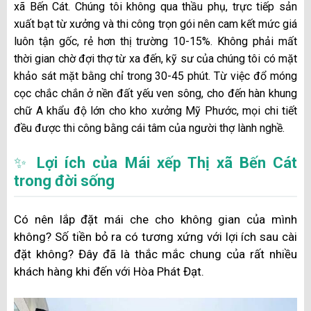
xã Bến Cát. Chúng tôi không qua thầu phụ, trực tiếp sản
xuất bạt từ xưởng và thi công trọn gói nên cam kết mức giá
luôn tận gốc, rẻ hơn thị trường 10-15%. Không phải mất
thời gian chờ đợi thợ từ xa đến, kỹ sư của chúng tôi có mặt
khảo sát mặt bằng chỉ trong 30-45 phút. Từ việc đổ móng
cọc chắc chắn ở nền đất yếu ven sông, cho đến hàn khung
chữ A khẩu độ lớn cho kho xưởng Mỹ Phước, mọi chi tiết
đều được thi công bằng cái tâm của người thợ lành nghề.
✨
Lợi ích của Mái xếp Thị xã Bến Cát
trong đời sống
Có nên lắp đặt mái che cho không gian của mình
không? Số tiền bỏ ra có tương xứng với lợi ích sau cài
đặt không? Đây đã là thắc mắc chung của rất nhiều
khách hàng khi đến với Hòa Phát Đạt.