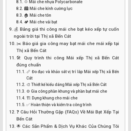
💠 Mái che nhựa Polycarbonate
🏙️ Mái che kính cường lực
🏠 Mái che tôn
🏕️ Mái che vải bạt
💰 Bảng giá thi công mái che bạt kéo xếp tự cuốn
ngoài trời tại Thị xã Bến Cát
✂️ Báo giá gia công may bạt mái che mái xếp tại
Thị xã Bến Cát
🛠️ Quy trình thi công Mái xếp Thị xã Bến Cát
đúng chuẩn
📏 Đo đạc và khảo sát vị trí lắp Mái xếp Thị xã Bến
Cát
🎨 Thiết kế kiểu dáng Mái xếp Thị xã Bến Cát
⚙️ Gia công phần khung và phần bạt mái che
🏗️ Dựng khung cho mái che
✅ Hoàn thiện và kiểm tra công trình
❓ Câu Hỏi Thường Gặp (FAQs) Về Mái Bạt Xếp Tại
Bến Cát
🌟 Các Sản Phẩm & Dịch Vụ Khác Của Chúng Tôi