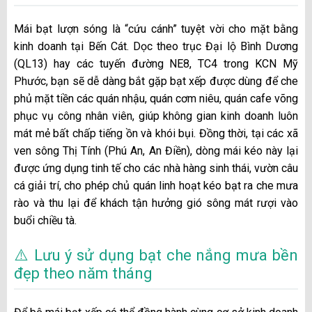
Mái bạt lượn sóng là “cứu cánh” tuyệt vời cho mặt bằng
kinh doanh tại Bến Cát. Dọc theo trục Đại lộ Bình Dương
(QL13) hay các tuyến đường NE8, TC4 trong KCN Mỹ
Phước, bạn sẽ dễ dàng bắt gặp bạt xếp được dùng để che
phủ mặt tiền các quán nhậu, quán cơm niêu, quán cafe võng
phục vụ công nhân viên, giúp không gian kinh doanh luôn
mát mẻ bất chấp tiếng ồn và khói bụi. Đồng thời, tại các xã
ven sông Thị Tính (Phú An, An Điền), dòng mái kéo này lại
được ứng dụng tinh tế cho các nhà hàng sinh thái, vườn câu
cá giải trí, cho phép chủ quán linh hoạt kéo bạt ra che mưa
rào và thu lại để khách tận hưởng gió sông mát rượi vào
buổi chiều tà.
⚠️ Lưu ý sử dụng bạt che nắng mưa bền
đẹp theo năm tháng