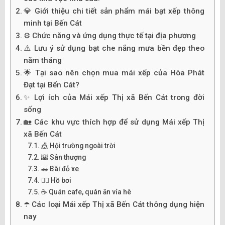
💎 Giới thiệu chi tiết sản phẩm mái bạt xếp thông
minh tại Bến Cát
⚙️ Chức năng và ứng dụng thực tế tại địa phương
⚠️ Lưu ý sử dụng bạt che nắng mưa bền đẹp theo
năm tháng
🌟 Tại sao nên chọn mua mái xếp của Hòa Phát
Đạt tại Bến Cát?
✨ Lợi ích của Mái xếp Thị xã Bến Cát trong đời
sống
🏡 Các khu vực thích hợp để sử dụng Mái xếp Thị
xã Bến Cát
🎪 Hội trường ngoài trời
🌇 Sân thượng
🚗 Bãi đỗ xe
🏊‍♂️ Hồ bơi
☕ Quán cafe, quán ăn vỉa hè
☂️ Các loại Mái xếp Thị xã Bến Cát thông dụng hiện
nay