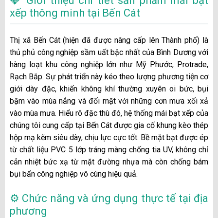
💎 Giới thiệu chi tiết sản phẩm mái bạt
xếp thông minh tại Bến Cát
Thị xã Bến Cát (hiện đã được nâng cấp lên Thành phố) là
thủ phủ công nghiệp sầm uất bậc nhất của Bình Dương với
hàng loạt khu công nghiệp lớn như Mỹ Phước, Protrade,
Rạch Bắp. Sự phát triển này kéo theo lượng phương tiện cơ
giới dày đặc, khiến không khí thường xuyên oi bức, bụi
bặm vào mùa nắng và đối mặt với những cơn mưa xối xả
vào mùa mưa. Hiểu rõ đặc thù đó, hệ thống mái bạt xếp của
chúng tôi cung cấp tại Bến Cát được gia cố khung kèo thép
hộp mạ kẽm siêu dày, chịu lực cực tốt. Bề mặt bạt được ép
từ chất liệu PVC 5 lớp tráng màng chống tia UV, không chỉ
cản nhiệt bức xạ từ mặt đường nhựa mà còn chống bám
bụi bẩn công nghiệp vô cùng hiệu quả.
⚙️ Chức năng và ứng dụng thực tế tại địa
phương