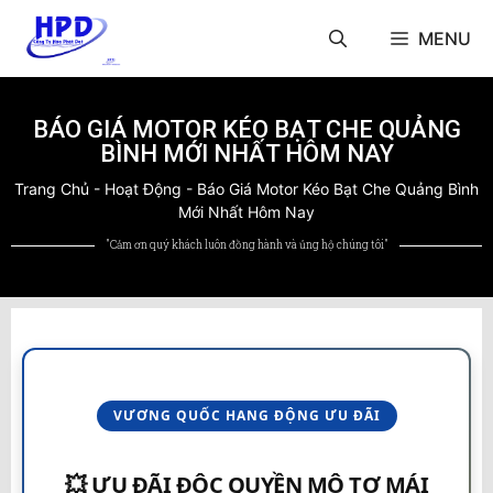
MENU
BÁO GIÁ MOTOR KÉO BẠT CHE QUẢNG
BÌNH MỚI NHẤT HÔM NAY
Trang Chủ
-
Hoạt Động
-
Báo Giá Motor Kéo Bạt Che Quảng Bình
Mới Nhất Hôm Nay
"Cảm ơn quý khách luôn đồng hành và ủng hộ chúng tôi"
VƯƠNG QUỐC HANG ĐỘNG ƯU ĐÃI
💥 ƯU ĐÃI ĐỘC QUYỀN MÔ TƠ MÁI