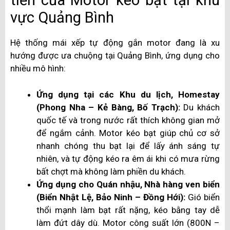
tiễn của Motor kéo bạt tại khu
vực Quảng Bình
Hệ thống mái xếp tự động gắn motor đang là xu
hướng được ưa chuộng tại Quảng Bình, ứng dụng cho
nhiều mô hình:
Ứng dụng tại các Khu du lịch, Homestay
(Phong Nha – Kẻ Bàng, Bố Trạch):
Du khách
quốc tế và trong nước rất thích không gian mở
để ngắm cảnh. Motor kéo bạt giúp chủ cơ sở
nhanh chóng thu bạt lại để lấy ánh sáng tự
nhiên, và tự động kéo ra êm ái khi có mưa rừng
bất chợt mà không làm phiền du khách.
Ứng dụng cho Quán nhậu, Nhà hàng ven biển
(Biển Nhật Lệ, Bảo Ninh – Đồng Hới):
Gió biển
thổi mạnh làm bạt rất nặng, kéo bằng tay dễ
làm đứt dây dù. Motor công suất lớn (800N –