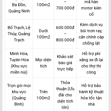
–
mã hàn
Ba Đồn,
100m2
700.000đ
motor kiên
Quảng Ninh
cố
Kèm dịch vụ
Bố Trạch, Lệ
600.000đ
Dưới
bôi trơn ray,
Thủy, Quảng
–
100m2
căn chỉnh cáp
Trạch
800.000đ
chống lật
Minh Hóa,
Hỗ trợ phí
Khảo sát
Tuyên Hóa
Mọi diện
xăng xe đi lại
báo giá
(Khu vực
tích
cho thợ thi
trực tiếp
miền núi)
công
Thỏa
Trọn gói mọi
Hỗ trợ bảo
thuận (Ưu
khu vực
Trên
hành kỹ thuật
đãi cho
(Quảng
100m2
hỏa tốc tận
diện tích
Bình)
nhà
lớn)