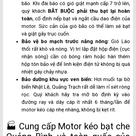
bão. Khi đài báo có gió giật mạnh cấp 7 trở lên,
quý khách
BẮT BUỘC phải thu bạt lại hoàn
toàn
, cố định nếp bạt và ngắt cầu dao điện của
motor. Sức cản của gió bão có thể làm xé bạt
và giật gãy trục cuốn.
Bảo vệ bo mạch trước nắng nóng:
Gió Lào
thổi rất khô và nóng. Vị trí lắp đặt hộp điện (cục
nhận sóng) cần có bóng râm hoặc hàn thêm
hộp tôn bảo vệ để linh kiện điện tử không bị quá
nhiệt gây chảy nhựa.
Bảo dưỡng khu vực ven biển:
Hơi muối tại bờ
biển Nhật Lệ, Quảng Trạch rất dễ làm rỉ sét ròng
rọc. Quý khách hãy tra mỡ bò định kỳ vào
đường ray và dây cáp ít nhất 6 tháng/lần để
motor kéo cáp nhẹ nhàng, không bị kẹt rít.
🏭 Cung cấp Motor kéo bạt che