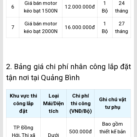
Giá bán motor
1
24
6
12.000.000đ
kéo bạt 1500N
Bộ
tháng
Giá bán motor
1
27
7
16.000.000đ
kéo bạt 2000N
Bộ
tháng
2. Bảng giá chi phí nhân công lắp đặt
tận nơi tại Quảng Bình
Khu vực thi
Loại
Chi phí
Ghi chú vật
công lắp
Mái/Diện
thi công
tư phụ
đặt
tích
(VNĐ/Bộ)
Bao gồm
TP. Đồng
500.000đ
thiết kế bản
Hới, Thị xã
Dưới