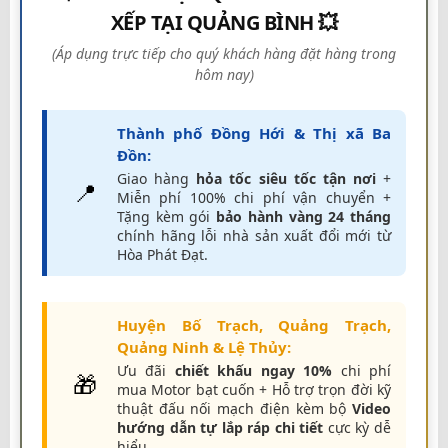
XẾP TẠI QUẢNG BÌNH 💥
(Áp dụng trực tiếp cho quý khách hàng đặt hàng trong
hôm nay)
Thành phố Đồng Hới & Thị xã Ba
Đồn:
Giao hàng
hỏa tốc siêu tốc tận nơi
+
📍
Miễn phí 100% chi phí vận chuyển +
Tặng kèm gói
bảo hành vàng 24 tháng
chính hãng lỗi nhà sản xuất đổi mới từ
Hòa Phát Đạt.
Huyện Bố Trạch, Quảng Trạch,
Quảng Ninh & Lệ Thủy:
Ưu đãi
chiết khấu ngay 10%
chi phí
🎁
mua Motor bạt cuốn + Hỗ trợ trọn đời kỹ
thuật đấu nối mạch điện kèm bộ
Video
hướng dẫn tự lắp ráp chi tiết
cực kỳ dễ
hiểu.