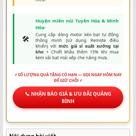
Huyện miền núi Tuyên Hóa & Minh
Hóa:
Cung cấp dòng motor kéo bạt tự động
🛠️
thông minh (sử dụng Remote điều
khiển) với
mức giá sỉ xuất xưởng tại
kho
+ Chiết khấu thêm 15% khi mua
kèm vải bạt mái xếp che nắng mưa.
⚡ SỐ LƯỢNG QUÀ TẶNG CÓ HẠN — GỌI NGAY HÔM NAY
ĐỂ GIỮ CHỖ! ⚡
📞 NHẬN BÁO GIÁ & ƯU ĐÃI QUẢNG
BÌNH