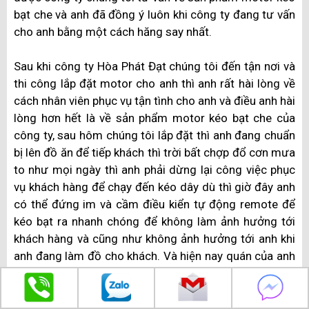
bạt che và anh đã đồng ý luôn khi công ty đang tư vấn
cho anh bằng một cách hăng say nhất.
Sau khi công ty Hòa Phát Đạt chúng tôi đến tận nơi và
thi công lắp đặt motor cho anh thì anh rất hài lòng về
cách nhân viên phục vụ tận tình cho anh và điều anh hài
lòng hơn hết là về sản phẩm motor kéo bạt che của
công ty, sau hôm chúng tôi lắp đặt thì anh đang chuẩn
bị lên đồ ăn để tiếp khách thì trời bất chợp đổ cơn mưa
to như mọi ngày thì anh phải dừng lại công việc phục
vụ khách hàng để chạy đến kéo dây dù thì giờ đây anh
có thể đứng im và cầm điều kiển tự động remote để
kéo bạt ra nhanh chóng để không làm ảnh hưởng tới
khách hàng và cũng như không ảnh hưởng tới anh khi
anh đang làm đồ cho khách. Và hiện nay quán của anh
hoạt động rất tốt và vượt xa sự mong đợi của anh
Thành khi anh mới bắt đầu mở quán.